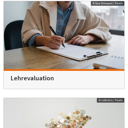
© Sora Shimazaki / Pexels
Lehrevaluation
© cottonbro / Pexels